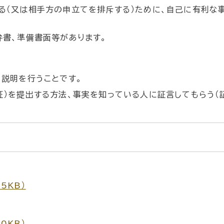
る（又は相手方の申立てを排斥する）ために、自己に有利な
弁書、準備書面等があります。
り説明を行うことです。
証）を提出する方法、事実を知っている人に証言してもらう（
5KB）
0KB）