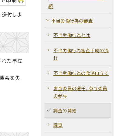
字で印刷
続
て送付しま
不当労働行為の審査
不当労働行為とは
不当労働行為審査手続の流
れ
された申立
不当労働行為の救済申立て
の機会を失
審査委員の選任、参与委員
の参与
調査の開始
調査