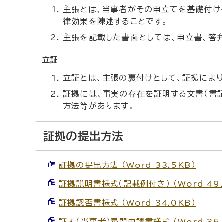
主張とは、当事者がその申立てを基礎付け
律効果を陳述することです。
主張を記載した書面としては、申立書、答
立証
立証とは、主張の裏付けとして、証拠によ
証拠には、事実の存在を証明する文書（書
方法等があります。
証拠の提出方法
証拠の提出方法 （Word 33.5KB）
証拠説明書様式（記載例付き） （Word 49.
証拠認否書様式 （Word 34.0KB）
証人（当事者）尋問申請書様式 （Word 35.