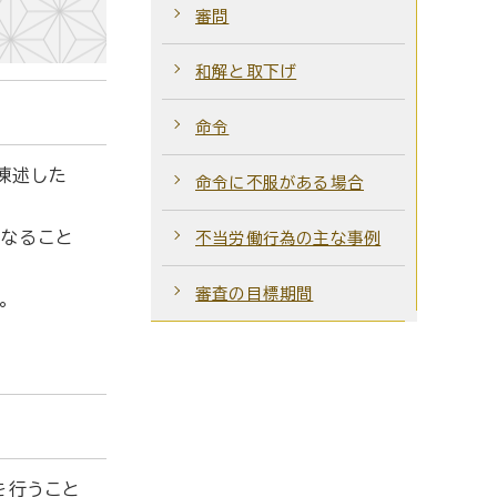
審問
和解と取下げ
命令
陳述した
命令に不服がある場合
なること
不当労働行為の主な事例
審査の目標期間
。
を行うこと