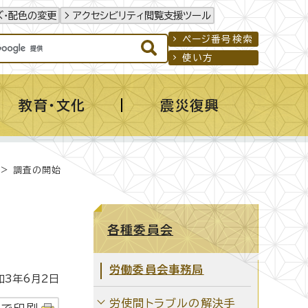
ズ・配色の変更
アクセシビリティ閲覧支援ツール
ページ番号検索
使い方
教育・文化
震災復興
> 調査の開始
各種委員会
労働委員会事務局
3年6月2日
労使間トラブルの解決手