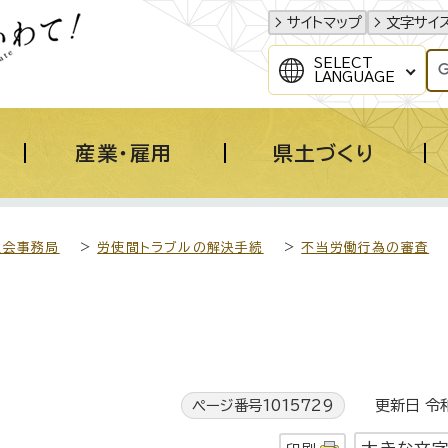
サイトマップ
文字サイ
SELECT
LANGUAGE
産業・雇用
県土づくり
員会事務局
>
労使間トラブルの解決手続
>
不当労働行為の審査
ページ番号1015729
更新日 令和