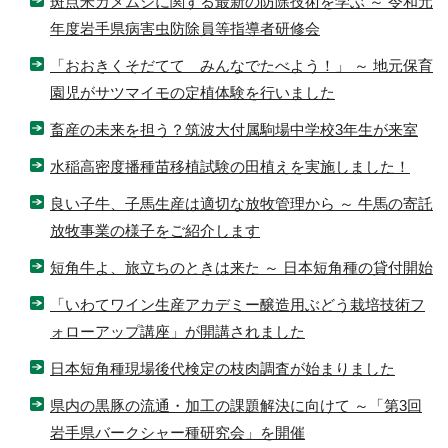
斑点米カメムシに関する最新の防除技術を学ぶ ～ 令和元
年度岩手県病害虫防除員等指導者研修会
「おおきくそだてて みんなでたべよう！」 ～ 地元保育
園児がサツマイモの定植体験を行いました
畜産の未来を担う？筑波大付属駒場中学校3年生が来室
水稲高密度播種苗移植試験の田植えを実施しました！
良い子牛、子馬生産は適切な放牧管理から ～ 牛馬の寄託
放牧事業の様子をご紹介します
短角牛よ、旅立ちのときは来た ～ 日本短角種の貸付開始
「いわてワイン生産アカデミー醸造用ぶどう栽培技術フ
ォローアップ講座」が開講されました
日本短角種現場後代検定の枝肉調査が始まりました
県内の黒豚の流通・加工の課題解決に向けて ～「第3回
岩手県バークシャー種研究会」を開催