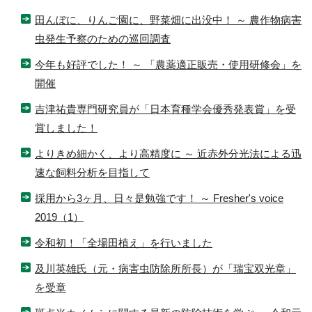
田んぼに、りんご園に、野菜畑に出没中！ ～ 農作物病害
虫発生予察のための巡回調査
今年も好評でした！ ～ 「農薬適正販売・使用研修会」を
開催
吉津祐貴専門研究員が「日本育種学会優秀発表賞」を受
賞しました！
よりきめ細かく、より高精度に ～ 近赤外分光法による迅
速な飼料分析を目指して
採用から3ヶ月、日々是勉強です！ ～ Fresher's voice
2019（1）
令和初！「全場田植え」を行いました
及川英雄氏（元・病害虫防除所所長）が「瑞宝双光章」
を受章