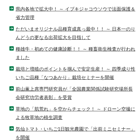
県内各地で拡大中！ ～ イブキジャコウソウで法面保護＆
省力管理
ただいまオリジナル品種育成真っ最中！！ ～ 日本一のり
んどうの更なる出荷拡大を目指して
種雄牛・初めての健康診断！！ ～ 種畜衛生検査が行われ
ました
栽培と増殖のポイントを掴んで安定生産！ ～ 四季成り性
いちご品種「なつあかり」栽培セミナーを開催
前山薫上席専門研究員が「全国農業関係試験研究場所長
会研究功労者表彰」を受賞
草地の「肌荒れ」を空からチェック！ ～ ドローン空撮に
よる牧草地の植生調査
気仙トマト・いちご1日観光農園で「出前ミニセミナー」
を開催