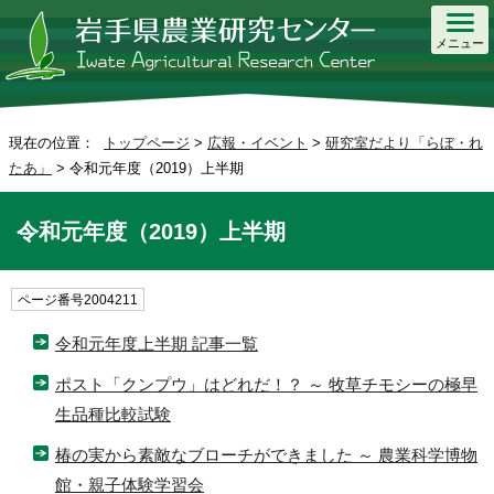
メニュー
現在の位置：
トップページ
>
広報・イベント
>
研究室だより「らぼ・れ
たあ」
> 令和元年度（2019）上半期
令和元年度（2019）上半期
ページ番号2004211
令和元年度上半期 記事一覧
ポスト「クンプウ」はどれだ！？ ～ 牧草チモシーの極早
生品種比較試験
椿の実から素敵なブローチができました ～ 農業科学博物
館・親子体験学習会