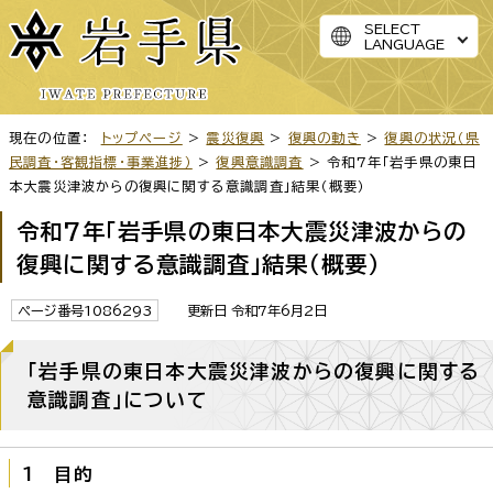
SELECT
LANGUAGE
現在の位置：
トップページ
>
震災復興
>
復興の動き
>
復興の状況（県
民調査・客観指標・事業進捗）
>
復興意識調査
> 令和7年「岩手県の東日
本大震災津波からの復興に関する意識調査」結果（概要）
令和7年「岩手県の東日本大震災津波からの
復興に関する意識調査」結果（概要）
ページ番号1086293
更新日 令和7年6月2日
「岩手県の東日本大震災津波からの復興に関する
意識調査」について
1 目的