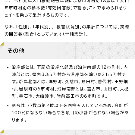
に、「令和元年人口移動報告年報による市町村別18歳以上人口
を市町村別の標本数（有効回答数）で割る」ことで求められるウ
ェイトを乗じて集計するものです。
なお、「性別」、「年代別」、「被害状況別」の集計については、実際
の回答数（割合）としています（単純集計）。
その他
沿岸部とは、下記の沿岸北部及び沿岸南部の12市町村、内
陸部とは、県内33市町村から沿岸部を除いた21市町村で
す。沿岸北部とは、洋野町、久慈市、野田村、普代村、田野畑
村、岩泉町の6市町村、沿岸南部とは、宮古市、山田町、大槌
町、釜石市、大船渡市、陸前高田市の6市町です。
割合は、小数点第2位以下を四捨五入しているため、合計が
100％にならない場合や各項目の小計が合わない場合があ
ります。