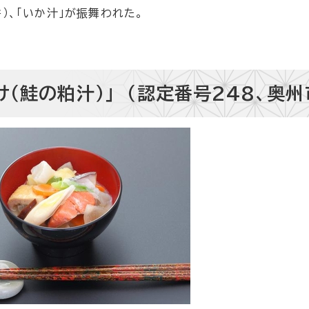
）、「いか汁」が振舞われた。
（鮭の粕汁）」 （認定番号248、奥州