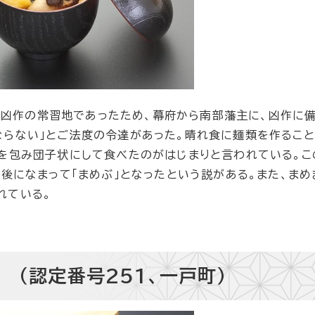
凶作の常習地であったため、幕府から南部藩主に、凶作に
ならない」とご法度の令達があった。晴れ食に麺類を作るこ
実を包み団子状にして食べたのがはじまりと言われている。こ
が後になまって「まめぶ」となったという説がある。また、まめ
れている。
 （認定番号251、一戸町）