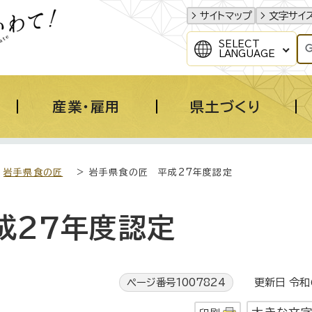
サイトマップ
文字サイ
SELECT
LANGUAGE
産業・雇用
県土づくり
>
岩手県食の匠
> 岩手県食の匠 平成27年度認定
成27年度認定
ページ番号1007824
更新日 令和6