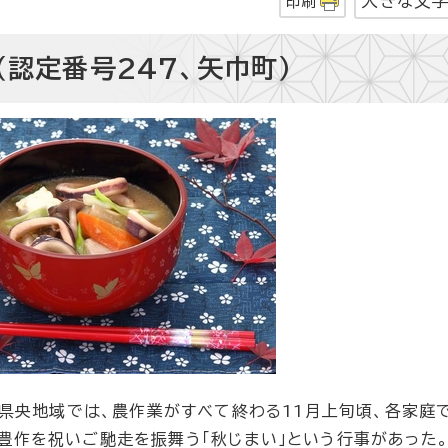
大きな文
印刷
（認定番号247、矢巾町）
央地域では、農作業がすべて終わる11月上旬頃、各家庭で
豊作を祝いご馳走を振舞う「秋じまい」という行事があった