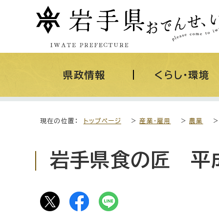
県政情報
くらし・環境
現在の位置：
トップページ
>
産業・雇用
>
農業
岩手県食の匠 平