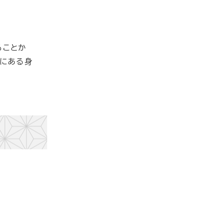
ることか
域にある身