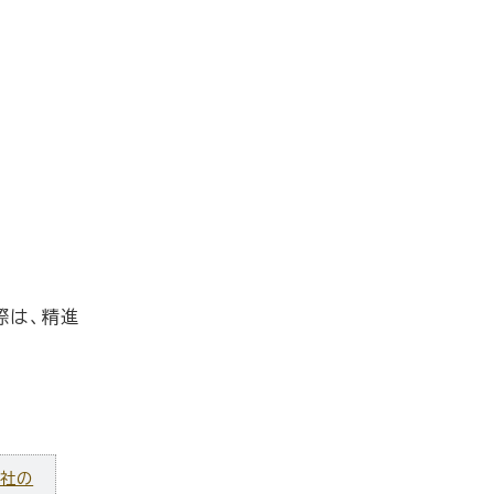
際は、精進
ズ社の