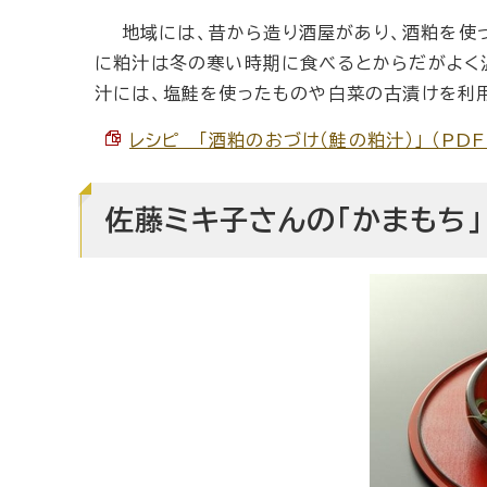
地域には、昔から造り酒屋があり、酒粕を使っ
に粕汁は冬の寒い時期に食べるとからだがよく
汁には、塩鮭を使ったものや白菜の古漬けを利
レシピ 「酒粕のおづけ（鮭の粕汁）」 （PDF 
佐藤ミキ子さんの「かまもち」