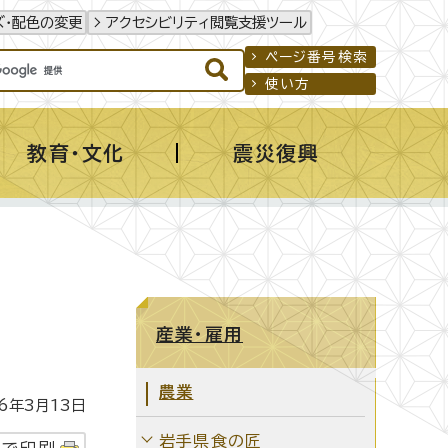
ズ・配色の変更
アクセシビリティ閲覧支援ツール
ページ番号検索
使い方
教育・文化
震災復興
産業・雇用
農業
年3月13日
岩手県食の匠