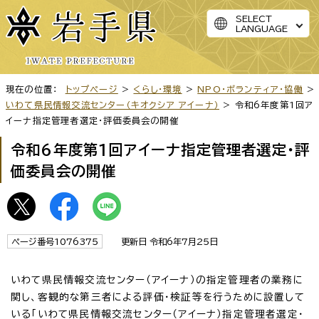
SELECT
LANGUAGE
現在の位置：
トップページ
>
くらし・環境
>
NPO・ボランティア・協働
>
いわて県民情報交流センター（キオクシア アイーナ）
> 令和6年度第1回ア
イーナ指定管理者選定・評価委員会の開催
令和6年度第1回アイーナ指定管理者選定・評
価委員会の開催
ページ番号1076375
更新日 令和6年7月25日
いわて県民情報交流センター（アイーナ）の指定管理者の業務に
関し、客観的な第三者による評価・検証等を行うために設置して
いる「いわて県民情報交流センター（アイーナ）指定管理者選定・