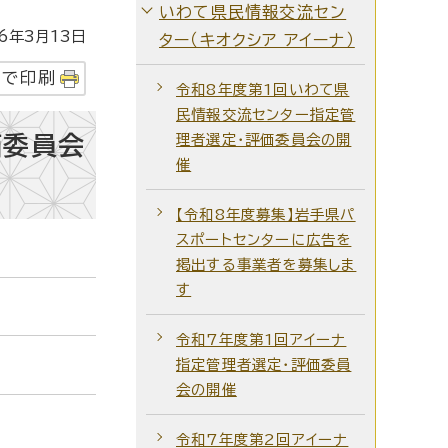
いわて県民情報交流セン
年3月13日
ター（キオクシア アイーナ）
字で印刷
令和8年度第1回いわて県
民情報交流センター指定管
価委員会
理者選定・評価委員会の開
催
【令和8年度募集】岩手県パ
スポートセンターに広告を
掲出する事業者を募集しま
す
令和7年度第1回アイーナ
指定管理者選定・評価委員
会の開催
令和7年度第2回アイーナ