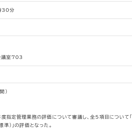
時30分
会議室703
開）
年度指定管理業務の評価について審議し、全5項目につい
標準）」の評価となった。