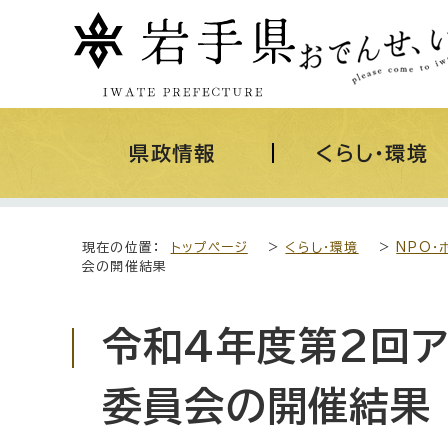
県政情報
くらし・環境
現在の位置：
トップページ
>
くらし・環境
>
NPO・
会の開催結果
令和4年度第2回
委員会の開催結果