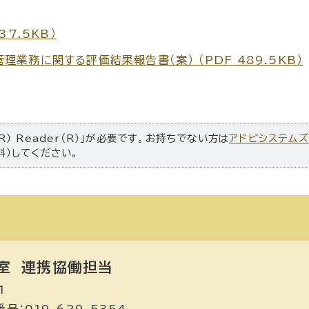
7.5KB）
業務に関する評価結果報告書（案） （PDF 489.5KB）
R） Reader（R）」が必要です。お持ちでない方は
アドビシステム
料）してください。
室
連携協働担当
1
号：019-629-5354