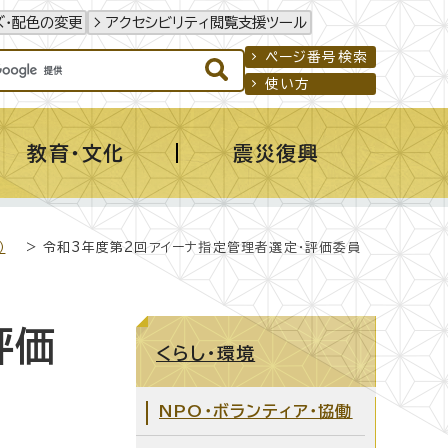
ズ・配色の変更
アクセシビリティ閲覧支援ツール
ページ番号検索
使い方
教育・文化
震災復興
）
> 令和3年度第2回アイーナ指定管理者選定・評価委員
評価
くらし・環境
NPO・ボランティア・協働