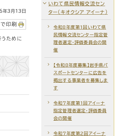
いわて県民情報交流セン
年3月13日
ター（キオクシア アイーナ）
字で印刷
令和8年度第1回いわて県
民情報交流センター指定管
行うために
理者選定・評価委員会の開
催
【令和8年度募集】岩手県パ
スポートセンターに広告を
掲出する事業者を募集しま
す
令和7年度第1回アイーナ
指定管理者選定・評価委員
会の開催
令和7年度第2回アイーナ