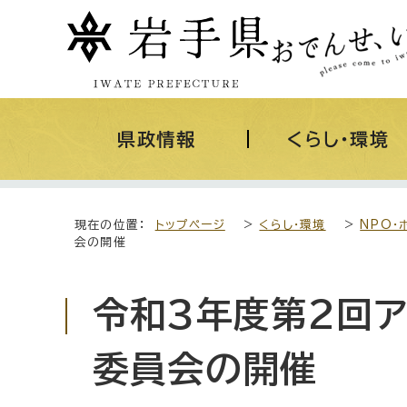
県政情報
くらし・環境
現在の位置：
トップページ
>
くらし・環境
>
NPO・
会の開催
令和3年度第2回
委員会の開催