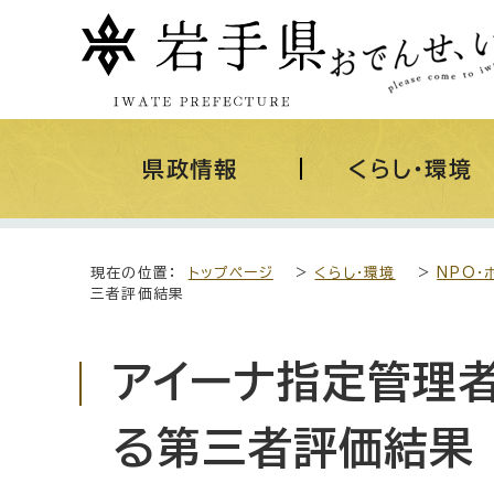
県政情報
くらし・環境
現在の位置：
トップページ
>
くらし・環境
>
NPO・
三者評価結果
アイーナ指定管理
る第三者評価結果