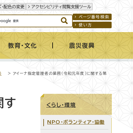
ズ・配色の変更
アクセシビリティ閲覧支援ツール
ページ番号検索
使い方
教育・文化
震災復興
）
> アイーナ指定管理者の業務（令和元年度）に関する第
関す
くらし・環境
NPO・ボランティア・協働