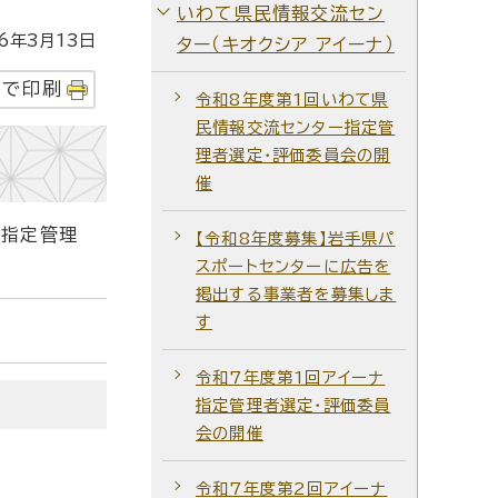
いわて県民情報交流セン
年3月13日
ター（キオクシア アイーナ）
字で印刷
令和8年度第1回いわて県
民情報交流センター指定管
理者選定・評価委員会の開
催
ナ指定管理
【令和8年度募集】岩手県パ
スポートセンターに広告を
掲出する事業者を募集しま
す
令和7年度第1回アイーナ
指定管理者選定・評価委員
会の開催
令和7年度第2回アイーナ