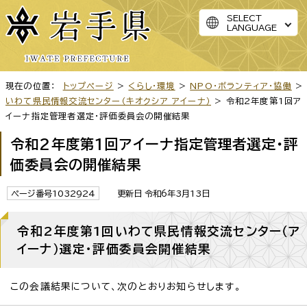
SELECT
LANGUAGE
現在の位置：
トップページ
>
くらし・環境
>
NPO・ボランティア・協働
>
いわて県民情報交流センター（キオクシア アイーナ）
> 令和2年度第1回ア
イーナ指定管理者選定・評価委員会の開催結果
令和2年度第1回アイーナ指定管理者選定・評
価委員会の開催結果
ページ番号1032924
更新日 令和6年3月13日
令和2年度第1回いわて県民情報交流センター（ア
イーナ）選定・評価委員会開催結果
この会議結果について、次のとおりお知らせします。