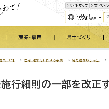
サイトマップ
文字サイ
SELECT
LANGUAGE
産業・雇用
県土づくり
建築・土地
>
住宅・建築等に関する手続
>
宅地建物取引業法
>
法施行細則の一部を改正