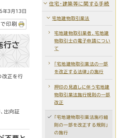
住宅・建築等に関する手続
年3月13日
宅地建物取引業法
字で印刷
宅地建物取引業者、宅地建
物取引士の電子申請につい
施行さ
て
「宅地建物取引業法の一部
を改正する法律」の施行
の改正を行
押印の見直しに伴う宅地建
物取引業法施行規則の一部
改正
、出向証
「宅地建物取引業法施行細
則の一部を改正する規則」
の施行