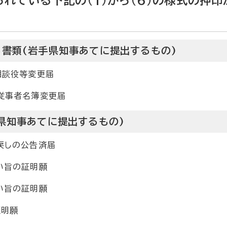
れている下記の(1)から(6)の様式の押印
書類(岩手県知事あてに提出するもの)
相談役等変更届
業従事者名簿変更届
県知事あてに提出するもの)
取戻しの公告済届
い旨の証明願
い旨の証明願
証明願