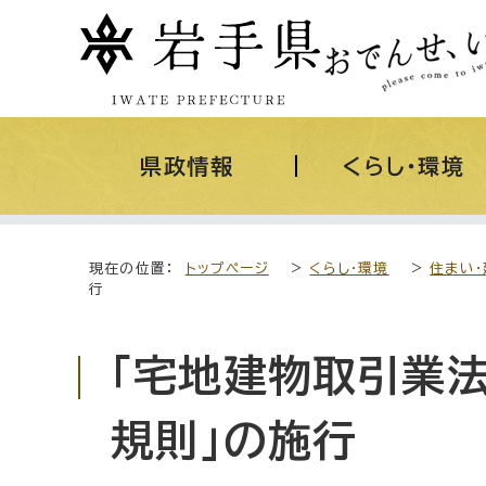
県政情報
くらし・環境
現在の位置：
トップページ
>
くらし・環境
>
住まい・
行
「宅地建物取引業
規則」の施行