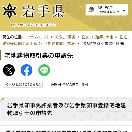
SELECT
LANGUAGE
現在の位置：
トップページ
>
くらし・環境
>
住まい・建築・土地
>
住宅・
建築等に関する手続
>
宅地建物取引業法
> 宅地建物取引業の申請先
宅地建物取引業の申請先
ページ番号1010434
更新日 令和8年7月3日
岩手県知事免許業者及び岩手県知事登録宅地建
物取引士の申請先