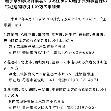
岩手県知事免許業者又はお住まいの岩手県知事登録の
宅地建物取引士の方の申請先
※ 令和8年4月1日以降の申請先は次のとおりですので、ご注
意願います
1.
盛岡市、八幡平市、滝沢市、雫石町、岩手町、葛巻町、紫波町、
矢巾町
に本店のある業者又はお住まいの方
盛岡広域振興局土木部建築指導課
所在地：盛岡市内丸11-1 電話：019-629-6650
2.
花巻市、北上市、西和賀町、遠野市
に本店のある業者又はお住
まいの方
県南広域振興局土木部花巻土木センター建築指導課
所在地：花巻市花城町1-41 電話：0198-22-4971
3.
奥州市、金ケ崎町、一関市、平泉町
に本店のある業者又はお住
まいの方
県南広域振興局土木部建築指導課
所在地：奥州市水沢区大手町1-2 電話：0197-22-