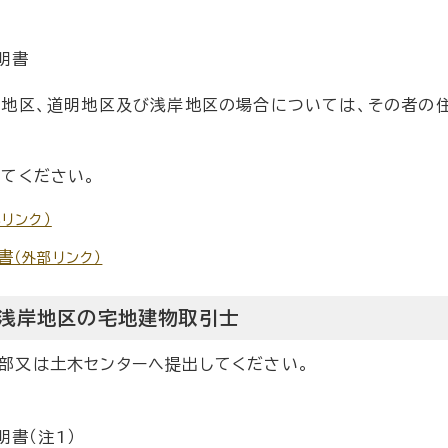
明書
田地区、道明地区及び浅岸地区の場合については、その者の
てください。
部リンク）
書
（外部リンク）
浅岸地区の宅地建物取引士
部又は土木センターへ提出してください。
書
書（注1）