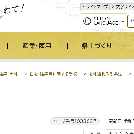
サイトマップ
文字サイ
SELECT
LANGUAGE
産業・雇用
県土づくり
建築・土地
>
住宅・建築等に関する手続
>
宅地建物取引業法
>
ページ番号1033627
更新日 令和7