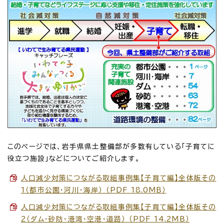
このページでは、岩手県県土整備部が多数有している「子育てに
役立つ施設」などについてご紹介します。
人口減少対策につながる取組事例集【子育て編】全体版その
1（都市公園・河川・海岸） （PDF 18.0MB）
人口減少対策につながる取組事例集【子育て編】全体版その
2（ダム・砂防・港湾・空港・道路） （PDF 14.2MB）