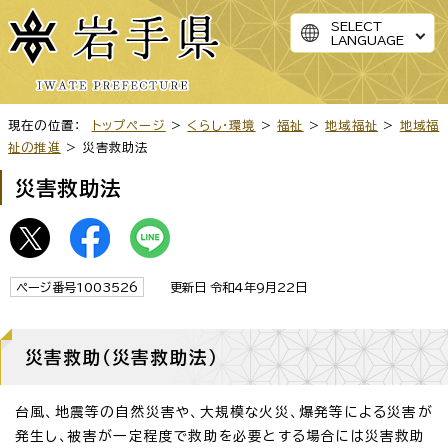
SELECT
LANGUAGE
現在の位置：
トップページ
>
くらし・環境
>
福祉
>
地域福祉
>
地域福
祉の推進
> 災害救助法
災害救助法
ページ番号1003526
更新日 令和4年9月22日
災害救助（災害救助法）
台風、地震等の自然災害や、大規模な火災、爆発等による災害が
発生し、被害が一定程度で救助を必要とする場合には災害救助