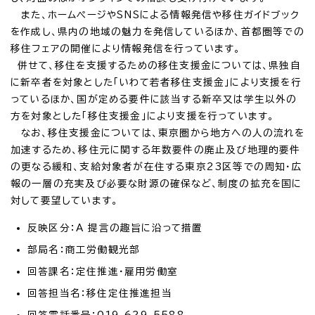
また、ホームページやSNSによる情報発信や移住ガイドブック
を作成し、県内の地域の魅力を発信しているほか、首都圏等での
移住フェアの開催により情報発信を行っています。
併せて、移住を支援するための移住支援金については、県独自
に新卒者を対象とした「いわて若者移住支援金」により支援を行
っているほか、国が定める要件に該当する新卒又は学生以外の
方を対象とした「移住支援金」により支援を行っています。
なお、移住支援金については、東京圏から地方への人の流れを
加速するため、移住元に関する年数要件の廃止及び地理的要件
の更なる緩和、支給対象者が在住する東京23区等での周知・広
報の一層の充実及び必要な財源の確保など、制度の拡充を国に
対して要望しています。
反映区分：A 提言の趣旨に沿って措置
部局名：商工労働観光部
回答課名：定住推進・雇用労働室
回答担当名：移住定住推進担当
回答電話番号：019-629-5588