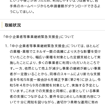
という不便さがあったため、利用しやすいよう改善をし、岩
手県のホームページからも申請書類がダウンロードできるよ
うにしてほしい。
取組状況
「中小企業者等事業継続緊急支援金」について
「中小企業者等事業継続緊急支援金」については、ほとんど
の業種・業態でエネルギー類の高騰により大きな影響を受け
ていたことから、幅広い業種を対象とした定額支給として実
施したことにより、多くの事業者に利用いただいたところで
す。一方、依然として売上が減少し事業の継続が厳しい事業
者が一定数いることから、同様のスキームにより新たな支援
金を令和5年度一般会計6月補正予算（第2号）に計上し、令
和5年4月から9月の期間を対象として、実施する予定とし
ています。これまでの支援金と同様に、必要としている事業
者の支援につながるよう、要件をはじめとした制度内容につ
いて十分に周知を図りながら、適切かつ柔軟な運用に努め