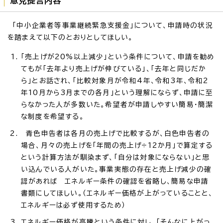
意見提言内容
「中小企業者等事業継続緊急支援金」について、申請時の状況
を踏まえて以下のとおりとしてほしい。
「売上げが20%以上減少」という条件について、申請を勧め
てもが「去年より売上げが伸びている」、「去年と同じだか
ら」とお話され、「比較対象月が令和4年、令和3年、令和2
年10月から3月までの各月」という理解にならず、申請に至
らなかった人が多数いた。希望者が申請しやすい簡易・簡潔
な制度を希望する。
青色申告者は各月の売上げで比較するが、白色申告者の
場合、月々の売上げを「年間の売上げ÷12か月」で算定する
という計算方法が馴染まず、「自分は対象にならない」と思
い込んでいる人がいた。事業実態の存在と売上げ減少の確
認があれば エネルギー条件の確認を省略し、簡易な申請
書類にしてほしい。（エネルギー価格が上がっていることと、
エネルギーは必ず使用するため）
エネルギー価格が高騰という条件に対し、「そんなに上がっ