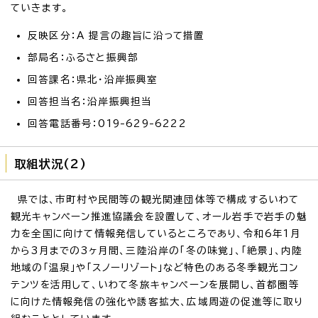
ていきます。
反映区分：A 提言の趣旨に沿って措置
部局名：ふるさと振興部
回答課名：県北・沿岸振興室
回答担当名：沿岸振興担当
回答電話番号：019-629-6222
取組状況(2)
県では、市町村や民間等の観光関連団体等で構成するいわて
観光キャンペーン推進協議会を設置して、オール岩手で岩手の魅
力を全国に向けて情報発信しているところであり、令和6年1月
から3月までの3ヶ月間、三陸沿岸の「冬の味覚」、「絶景」、内陸
地域の「温泉」や「スノーリゾート」など特色のある冬季観光コン
テンツを活用して、いわて冬旅キャンペーンを展開し、首都圏等
に向けた情報発信の強化や誘客拡大、広域周遊の促進等に取り