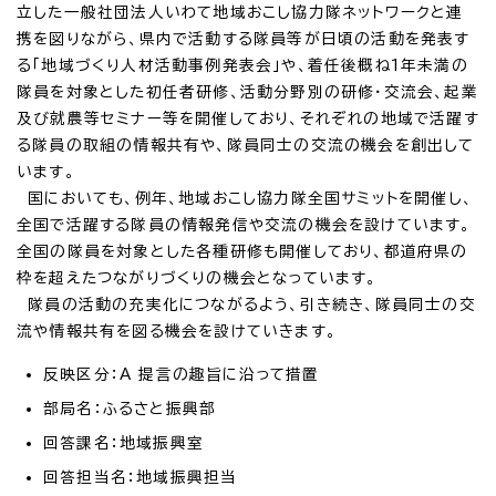
立した一般社団法人いわて地域おこし協力隊ネットワークと連
携を図りながら、県内で活動する隊員等が日頃の活動を発表す
る「地域づくり人材活動事例発表会」や、着任後概ね1年未満の
隊員を対象とした初任者研修、活動分野別の研修・交流会、起業
及び就農等セミナー等を開催しており、それぞれの地域で活躍す
る隊員の取組の情報共有や、隊員同士の交流の機会を創出して
います。
国においても、例年、地域おこし協力隊全国サミットを開催し、
全国で活躍する隊員の情報発信や交流の機会を設けています。
全国の隊員を対象とした各種研修も開催しており、都道府県の
枠を超えたつながりづくりの機会となっています。
隊員の活動の充実化につながるよう、引き続き、隊員同士の交
流や情報共有を図る機会を設けていきます。
反映区分：A 提言の趣旨に沿って措置
部局名：ふるさと振興部
回答課名：地域振興室
回答担当名：地域振興担当