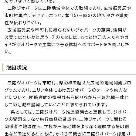
んでいないと感じている。
三陸ジオパークは三陸地域全体での取組であり、広域振興局や
市町村単位に分けてしまうと、本当の三陸の大地の良さや重要
性が伝わりにくい。
広域振興局や市町村に縛られないジオパークの運用、活用が
必要ではないかと思う。そのためには、もっと地元の人たちやガ
イドがジオパークで生業にできる体制へのサポートをお願いした
い。
取組状況
三陸ジオパークは市町村、県の枠を越えた広域の地域開発プロ
グラムであり、エリア全体におけるジオパークのテーマや魅力な
どについて、関係者間の情報共有を図りながら三陸地域一体と
しての活動を展開していくことが求められています。
県としては、三陸ジオパーク推進協議会と連携して、ジオパー
クの資源をつなぐ旅行商品の造成や、三陸ジオパークに関わる
関係者や地域住民、学校が三陸地域をより深く理解する場の創
出などを進めるとともに、それらの機会に三陸ジオパーク認定ガ