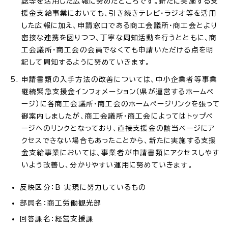
誌等を活用した広報に努めたところです。新たに実施する支
援金支給事業においても、引き続きテレビ・ラジオ等を活用
した広報に加え、申請窓口である商工会議所・商工会とより
密接な連携を図りつつ、丁寧な周知活動を行うとともに、商
工会議所・商工会の会員でなくても申請いただける点を明
記して周知するように努めていきます。
申請書類の入手方法の改善については、中小企業者等事業
継続緊急支援金インフォメーション（県が運営するホームペ
ージ）に各商工会議所・商工会のホームページリンクを張って
御案内しましたが、商工会議所・商工会によってはトップペ
ージへのリンクとなっており、直接支援金の該当ページにア
クセスできない場合もあったことから、新たに実施する支援
金支給事業においては、事業者が申請書類にアクセスしやす
いよう改善し、分かりやすい運用に努めていきます。
反映区分：B 実現に努力しているもの
部局名：商工労働観光部
回答課名：経営支援課