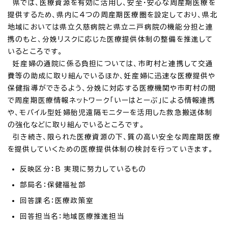
県では、医療資源を有効に活用し、安全・安心な周産期医療を
提供するため、県内に4つの周産期医療圏を設定しており、県北
地域においては県立久慈病院と県立二戸病院の機能分担と連
携のもと、分娩リスクに応じた医療提供体制の整備を推進して
いるところです。
妊産婦の通院に係る負担については、市町村と連携して交通
費等の助成に取り組んでいるほか、妊産婦に迅速な医療提供や
保健指導ができるよう、分娩に対応する医療機関や市町村の間
で周産期医療情報ネットワーク「いーはとーぶ」による情報連携
や、モバイル型妊婦胎児遠隔モニターを活用した救急搬送体制
の強化などに取り組んでいるところです。
引き続き、限られた医療資源の下、質の高い安全な周産期医療
を提供していくための医療提供体制の検討を行っていきます。
反映区分：B 実現に努力しているもの
部局名：保健福祉部
回答課名：医療政策室
回答担当名：地域医療推進担当