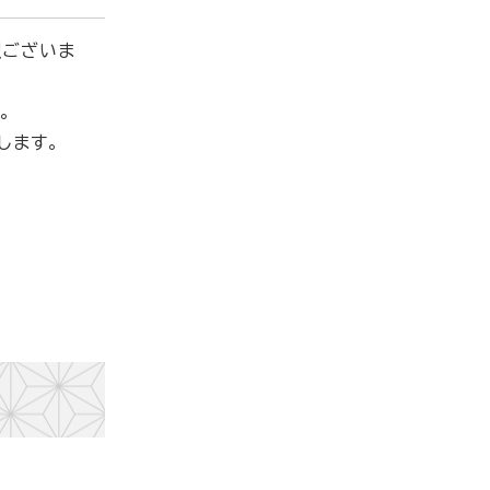
訳ございま
。
します。