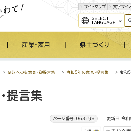
サイトマップ
文字サイ
SELECT
LANGUAGE
産業・雇用
県土づくり
>
県政への御意見・御提言集
>
令和5年の意見・提言集
> 令和
・提言集
ページ番号1063198
更新日 令和5