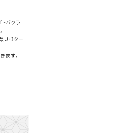
ゴトバクラ
。
U・Iター
きます。