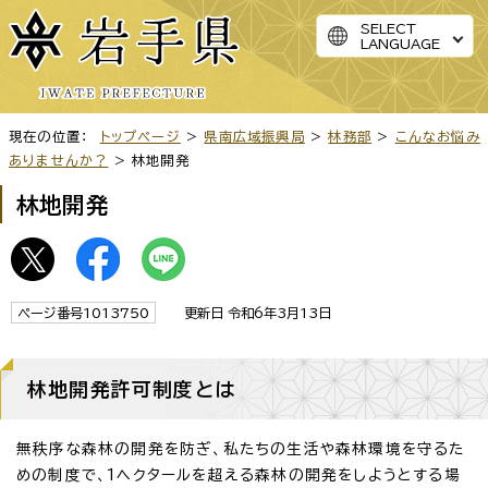
SELECT
LANGUAGE
現在の位置：
トップページ
>
県南広域振興局
>
林務部
>
こんなお悩み
ありませんか？
> 林地開発
林地開発
ページ番号1013750
更新日 令和6年3月13日
林地開発許可制度とは
無秩序な森林の開発を防ぎ、私たちの生活や森林環境を守るた
めの制度で、1ヘクタールを超える森林の開発をしようとする場