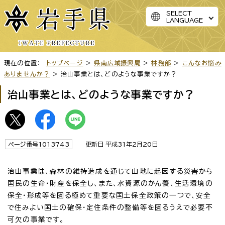
SELECT
LANGUAGE
現在の位置：
トップページ
>
県南広域振興局
>
林務部
>
こんなお悩み
ありませんか？
> 治山事業とは、どのような事業ですか？
治山事業とは、どのような事業ですか？
ページ番号1013743
更新日 平成31年2月20日
治山事業は、森林の維持造成を通じて山地に起因する災害から
国民の生命・財産を保全し、また、水資源のかん養、生活環境の
保全・形成等を図る極めて重要な国土保全政策の一つで、安全
で住みよい国土の確保・定住条件の整備等を図るうえで必要不
可欠の事業です。