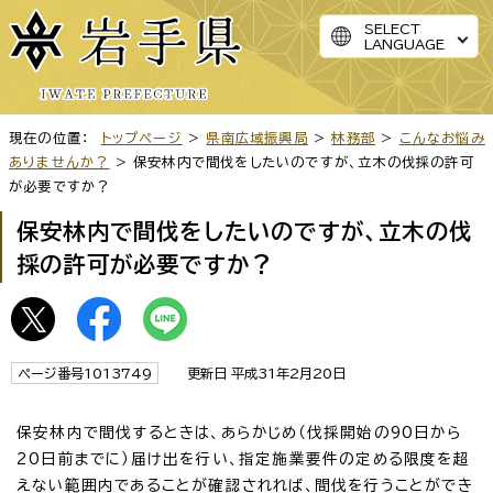
SELECT
LANGUAGE
現在の位置：
トップページ
>
県南広域振興局
>
林務部
>
こんなお悩み
ありませんか？
> 保安林内で間伐をしたいのですが、立木の伐採の許可
が必要ですか？
保安林内で間伐をしたいのですが、立木の伐
採の許可が必要ですか？
ページ番号1013749
更新日 平成31年2月20日
保安林内で間伐するときは、あらかじめ（伐採開始の90日から
20日前までに）届け出を行い、指定施業要件の定める限度を超
えない範囲内であることが確認されれば、間伐を行うことができ