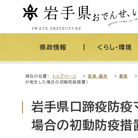
県政情報
くらし・環境
現在の位置：
トップページ
>
産業・雇用
>
農業
が発生した場合の初動防疫措置）
岩手県口蹄疫防疫
場合の初動防疫措