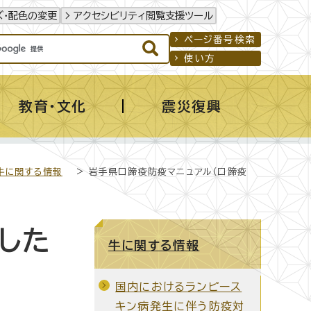
ズ・配色の変更
アクセシビリティ閲覧支援ツール
ページ番号検索
使い方
教育・文化
震災復興
牛に関する情報
> 岩手県口蹄疫防疫マニュアル（口蹄疫
した
牛に関する情報
国内におけるランピース
キン病発生に伴う防疫対