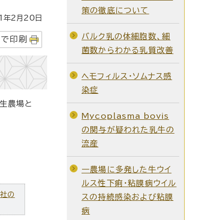
策の徹底について
1年2月20日
バルク乳の体細胞数、細
字で印刷
菌数からわかる乳質改善
ヘモフィルス・ソムナス感
染症
発生農場と
Mycoplasma bovis
の関与が疑われた乳牛の
流産
一農場に多発した牛ウイ
ルス性下痢・粘膜病ウイル
ズ社の
スの持続感染および粘膜
病