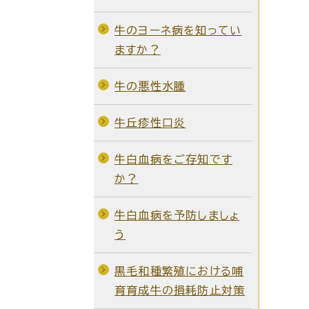
牛のヨーネ病を知ってい
ますか？
牛の悪性水腫
牛丘疹性口炎
牛白血病をご存知です
か？
牛白血病を予防しましょ
う
黒毛和種繁殖における哺
育育成牛の損耗防止対策