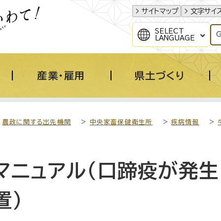
サイトマップ
文字サイ
SELECT
LANGUAGE
産業・雇用
県土づくり
>
農政に関する出先機関
>
中央家畜保健衛生所
>
疾病情報
>
マニュアル（口蹄疫が発生
置）