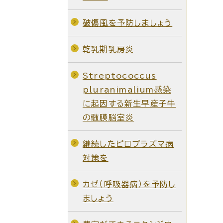
破傷風を予防しましょう
乾乳期乳房炎
Streptococcus
pluranimalium感染
に起因する新生早産子牛
の髄膜脳室炎
継続したピロプラズマ病
対策を
カゼ（呼吸器病）を予防し
ましょう