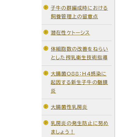
子牛の群編成時における
飼養管理上の留意点
潜在性ケトーシス
体細胞数の改善をねらい
とした搾乳衛生技術指導
大腸菌O88：H4感染に
起因する新生子牛の髄膜
炎
大腸菌性乳房炎
乳房炎の発生防止に努め
ましょう！