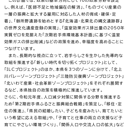
この計画では、政策の基本方向として10の政策分野を設定
し、例えば、「医師不足と地域偏在の解消」、「ものづくり産業の
一層の振興と拡大する雇用に対応した人材の育成・確保・定
着」、「御所野遺跡を始めとする『北海道・北東北の縄文遺跡群』
の世界文化遺産登録の実現」、「温室効果ガス排出量の2050年
実質ゼロを見据えた「次期岩手県環境基本計画」に基づく温室
効果ガスの排出削減」などの政策を進め、幸福度を高めることに
つなげています。
また、長期的な視点に立って、岩手らしさを生かした先導的な
取組を推進する「新しい時代を切り拓くプロジェクト」として、
「ILCプロジェクト」のほか、本県を3つのゾーンに分けて、「北上
川バレーゾーンプロジェクト」「三陸防災復興ゾーンプロジェクト」
「北いわて産業・社会革新ゾーンプロジェクト」をそれぞれ展開す
るなど、本県独自の政策を積極的に推進しています。
さらに、令和元年度、人口減少対策に関係する分野を推進する
ため「第2期岩手県ふるさと振興総合戦略」を策定し、「移住・定
住の推進」、「県民の結婚したい、子どもを産みたい、育てたいと
いう希望に応える取組」や、「子育てと仕事の両立の支援など子
育てにやさしい環境づくり」、「関係人口や交流人口の拡大」など