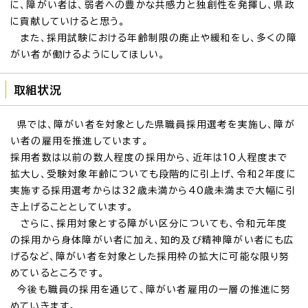
に、障がい者は、弱者への豊かな共感力と独創性を発揮し、県政
に貢献していけると思う。
また、採用試験における年齢制限の廃止や緩和をし、多くの障
がい者が働けるようにしてほしい。
取組状況
県では、障がい者を対象とした県職員採用選考を実施し、障が
い者の雇用を推進しています。
採用者数は以前の数人程度の採用から、近年は10人程度まで
拡大し、受験対象年齢についても段階的に引上げ、令和2年度に
実施する採用選考からは32歳未満から40歳未満まで大幅に引
き上げることとしています。
さらに、採用対象とする障がい区分についても、令和元年度
の採用から身体障がい者に加え、知的及び精神障がい者にも広
げるなど、障がい者を対象とした採用枠の拡大に可能な限り努
めているところです。
今後も職員の採用を通じて、障がい者雇用の一層の推進に努
めていきます。