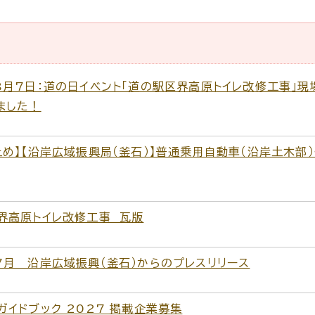
8月7日：道の日イベント「道の駅区界高原トイレ改修工事」現
ました！
止め】【沿岸広域振興局（釜石）】普通乗用自動車（沿岸土木部）
界高原トイレ改修工事 瓦版
7月 沿岸広域振興（釜石）からのプレスリリース
ガイドブック 2027 掲載企業募集