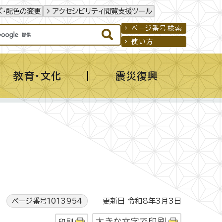
ズ・配色の変更
アクセシビリティ閲覧支援ツール
ページ番号検索
使い方
教育・文化
震災復興
ページ番号1013954
更新日 令和8年3月3日
大きな文字で印刷
印刷