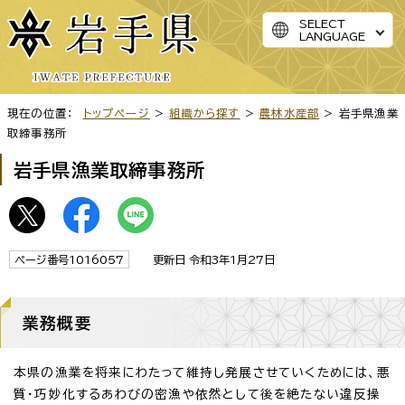
SELECT
LANGUAGE
現在の位置：
トップページ
>
組織から探す
>
農林水産部
> 岩手県漁業
取締事務所
岩手県漁業取締事務所
ページ番号1016057
更新日 令和3年1月27日
業務概要
本県の漁業を将来にわたって維持し発展させていくためには、悪
質・巧妙化するあわびの密漁や依然として後を絶たない違反操