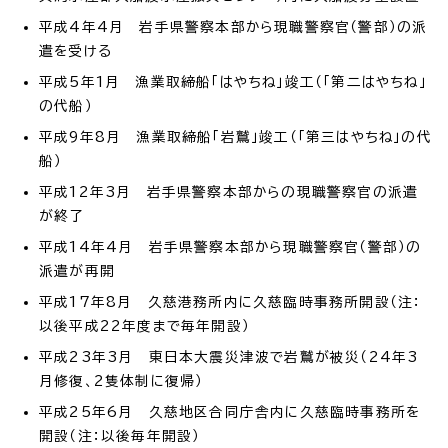
平成4年4月 岩手県警察本部から現職警察官（警部）の派
遣を受ける
平成5年1月 漁業取締船「はやちね」竣工（「第二はやちね」
の代船）
平成9年8月 漁業取締船「岩鷲」竣工（「第三はやちね」の代
船）
平成12年3月 岩手県警察本部からの現職警察官の派遣
が終了
平成14年4月 岩手県警察本部から現職警察官（警部）の
派遣が再開
平成17年8月 久慈港務所内に久慈臨時事務所開設（注：
以後平成22年度まで毎年開設）
平成23年3月 東日本大震災津波で岩鷲が被災（24年3
月修復、2隻体制に復帰）
平成25年6月 久慈地区合同庁舎内に久慈臨時事務所を
開設（注：以後毎年開設）