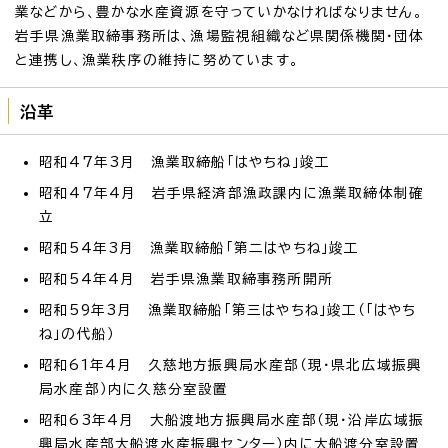
業などから、豊かな水産資源を守っていかなければなりません。
岩手県漁業取締事務所は、漁場監視組織など県関係機関・団体
と連携し、漁業秩序の維持に努めています。
沿革
昭和47年3月 漁業取締船「はやちね」竣工
昭和47年4月 岩手県経済部漁政課内に漁業取締体制確
立
昭和54年3月 漁業取締船「第二はやちね」竣工
昭和54年4月 岩手県漁業取締事務所開所
昭和59年3月 漁業取締船「第三はやちね」竣工（「はやち
ね」の代船）
昭和61年4月 久慈地方振興局水産部（現・県北広域振興
局水産部）内に久慈分室設置
昭和63年4月 大船渡地方振興局水産部（現・沿岸広域振
興局水産部大船渡水産振興センター）内に大船渡分室設置