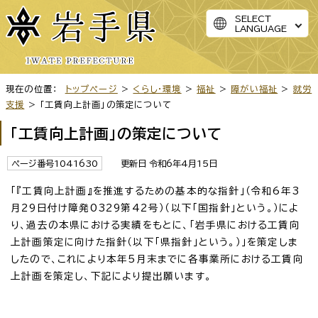
SELECT
LANGUAGE
現在の位置：
トップページ
>
くらし・環境
>
福祉
>
障がい福祉
>
就労
支援
> 「工賃向上計画」の策定について
「工賃向上計画」の策定について
ページ番号1041630
更新日 令和6年4月15日
「『工賃向上計画』を推進するための基本的な指針」（令和6年3
月29日付け障発0329第42号）（以下「国指針」という。）によ
り、過去の本県における実績をもとに、「岩手県における工賃向
上計画策定に向けた指針（以下「県指針」という。）」を策定しま
したので、これにより本年5月末までに各事業所における工賃向
上計画を策定し、下記により提出願います。