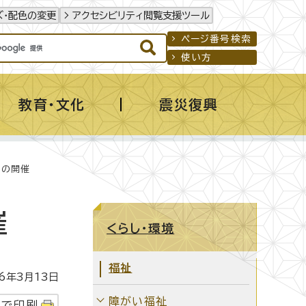
ズ・配色の変更
アクセシビリティ閲覧支援ツール
ページ番号検索
使い方
教育・文化
震災復興
」の開催
催
くらし・環境
福祉
年3月13日
障がい福祉
字で印刷