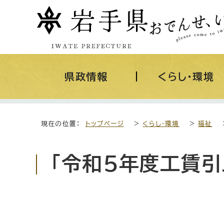
県政情報
くらし・環境
現在の位置：
トップページ
>
くらし・環境
>
福祉
「令和5年度工賃引