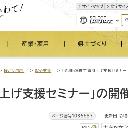
サイトマップ
文字サイ
SELECT
LANGUAGE
産業・雇用
県土づくり
>
障がい福祉
>
就労支援
> 「令和5年度工賃引上げ支援セミナー
上げ支援セミナー」の開
ページ番号1036657
更新日 令和6
大きな文
印刷