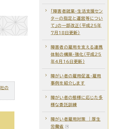
「障害者就業・生活支援セン
ターの指定と運営等につい
て」の一部改正（平成25年
7月18日更新）
障害者の雇用を支える連携
体制の構築・強化（平成25
年4月16日更新）
障がい者の雇用促進・雇用
事例を紹介します
ズ社の
障がい者の態様に応じた多
様な委託訓練
障がい者雇用対策 ｜厚生
労働省