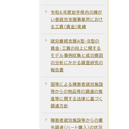
令和6年度岩手県内の障が
い者就労支援事業所におけ
る工賃（賃金）実績
就労継続支援A型・B型の
賃金・工賃の向上に関する
モデル事例収集と成功要因
の分析にかかる調査研究の
報告書
国等による障害者就労施設
等からの物品等の調達の推
進等に関する法律に基づく
調達方針
障害者就労施設等からの優
先調達（ハート購入）の状況