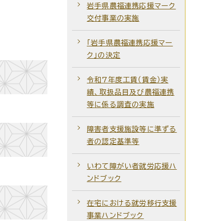
岩手県農福連携応援マーク
交付事業の実施
「岩手県農福連携応援マー
ク」の決定
令和7年度工賃（賃金）実
績、取扱品目及び農福連携
等に係る調査の実施
障害者支援施設等に準ずる
者の認定基準等
いわて障がい者就労応援ハ
ンドブック
在宅における就労移行支援
事業ハンドブック