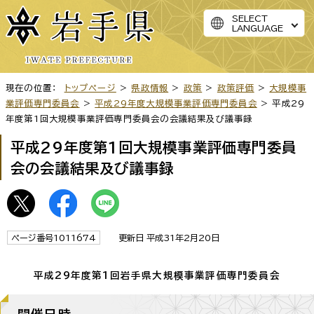
SELECT
LANGUAGE
現在の位置：
トップページ
>
県政情報
>
政策
>
政策評価
>
大規模事
業評価専門委員会
>
平成29年度大規模事業評価専門委員会
> 平成29
年度第1回大規模事業評価専門委員会の会議結果及び議事録
平成29年度第1回大規模事業評価専門委員
会の会議結果及び議事録
ページ番号1011674
更新日 平成31年2月20日
平成29年度第1回岩手県大規模事業評価専門委員会
開催日時