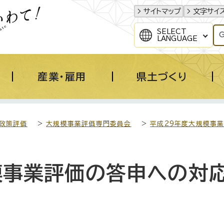
サイトマップ
文字サイ
SELECT
LANGUAGE
産業・雇用
県土づくり
政策評価
>
大規模事業評価専門委員会
>
平成29年度大規模事
模事業評価の答申への対
）