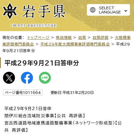
SELECT
LANGUAGE
現在の位置：
トップページ
>
県政情報
>
政策
>
政策評価
>
大規模事
業評価専門委員会
>
平成29年度大規模事業評価専門委員会
> 平成29
年9月21日答申分
平成29年9月21日答申分
ページ番号1011664
更新日 平成31年2月20日
平成29年9月21日答申
閉伊川総合流域防災事業【公共 再評価】
宮古西道路地域連携道路整備事業（ネットワーク形成型）【公
共 再評価】