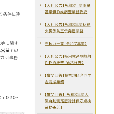
【入札公告】令和8年度雨量
基準値作成調査業務委託
る条件に違
【入札公告】令和8年度林野
火災予防宣伝発信業務
化等に関す
売払い一覧【令和7年度】
殊営業その
【入札公告】特用林産物放射
暴力団事務
性物質検査（通常検査）
【質問回答】花巻地区合同庁
舎清掃業務
【質問回答】「令和8年度大
〒020-
気自動測定記録計保守点検
業務委託」