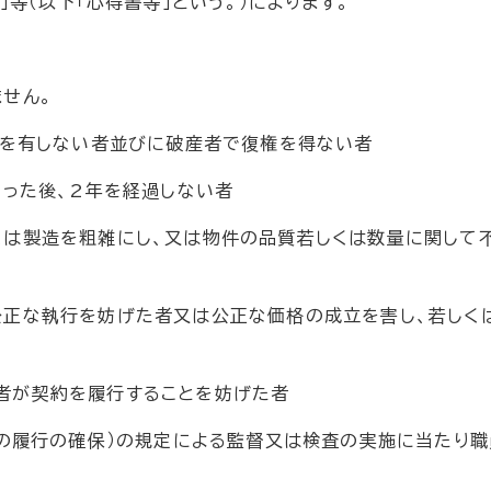
等（以下「心得書等」という。）によります。
せん。
力を有しない者並びに破産者で復権を得ない者
った後、2年を経過しない者
は製造を粗雑にし、又は物件の品質若しくは数量に関して
正な執行を妨げた者又は公正な価格の成立を害し、若しく
が契約を履行することを妨げた者
の履行の確保）の規定による監督又は検査の実施に当たり職