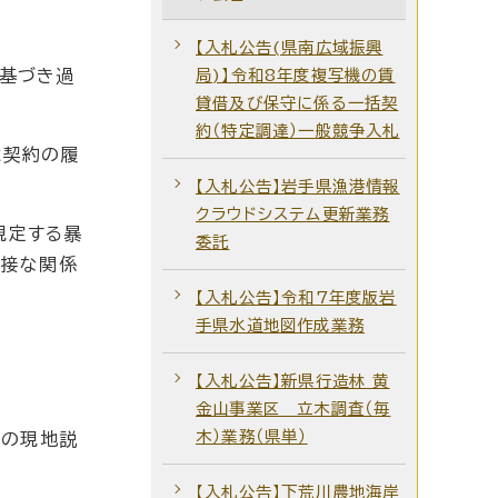
【入札公告(県南広域振興
基づき過
局)】令和8年度複写機の賃
貸借及び保守に係る一括契
約（特定調達）一般競争入札
は契約の履
【入札公告】岩手県漁港情報
クラウドシステム更新業務
規定する暴
委託
密接な関係
【入札公告】令和7年度版岩
手県水道地図作成業務
【入札公告】新県行造林 黄
金山事業区 立木調査（毎
木）業務（県単）
件の現地説
【入札公告】下荒川農地海岸