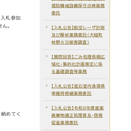
堤防機械設備保守点検業務
委託
争入札参加
せん。
【入札公告】航空レーザ計測
及び解析業務委託（大槌町
林野火災被害調査）
【質問回答】ごみ処理長期広
域化・集約化計画策定に係
る基礎調査等業務
【入札公告】釜石管内漁港県
単維持修繕業務委託
【入札公告】令和8年度産業
を納めてく
廃棄物適正処理普及・啓発
促進業務委託