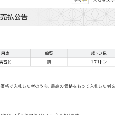
産売払公告
用途
船質
総トン数
実習船
鋼
171トン
価格で入札した者のうち、最高の価格をもって入札した者