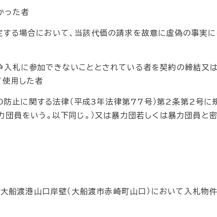
かった者
する場合において、当該代価の請求を故意に虚偽の事実に
入札に参加できないこととされている者を契約の締結又
て使用した者
防止に関する法律（平成3年法律第77号）第2条第2号に
力団員をいう。以下同じ。）又は暴力団若しくは暴力団員と
ら大船渡港山口岸壁（大船渡市赤崎町山口）において入札物