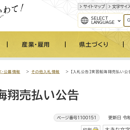
サイトマップ
文字サイ
SELECT
LANGUAGE
産業・雇用
県土づくり
ペ・公募情報
>
その他入札情報
> 【入札公告】実習船海翔売払い公
船海翔売払い公告
ページ番号1100151
更新日 令和
大きな文
印刷