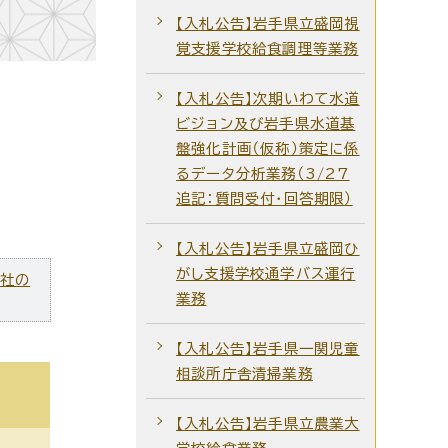
【入札公告】岩手県立盛岡視
覚支援学校給食調理等業務
【入札公告】次期いわて水道
ビジョン及び岩手県水道基
盤強化計画（仮称）策定に係
るデータ分析業務（3/27
追記：質問受付・回答期限）
【入札公告】岩手県立盛岡ひ
がし支援学校通学バス運行
ズ社の
業務
【入札公告】岩手県一関児童
相談所庁舎清掃業務
【入札公告】岩手県立農業大