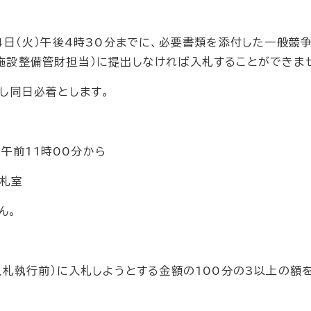
日（火）午後4時30分までに、必要書類を添付した一般競
施設整備管財担当）に提出しなければ入札することができま
し同日必着とします。
午前11時00分から
札室
ん。
札執行前）に入札しようとする金額の100分の3以上の額