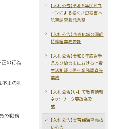
【入札公告】令和8年度ドロ
ーンによる松くい虫被害木
航空調査委託業務
【入札公告】花巻広域公園維
持修繕業務委託
【入札公告】令和8年度岩手
不正の行為
県及び協力市における消費
生活相談に係る業務調査等
業務
は不正の利
【入札公告】いわて教育情報
ネットワーク更改業務 一
式
員の職務
【入札公告】実習船海翔売払
い公告