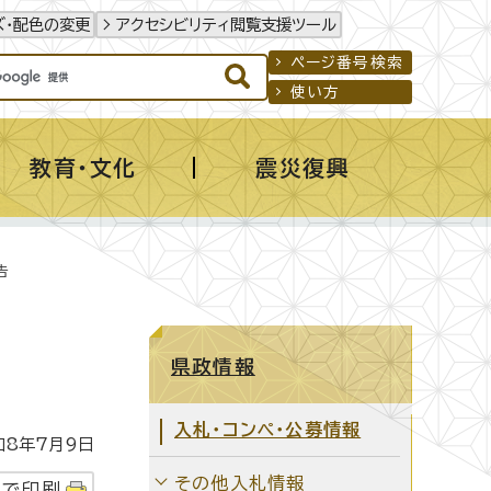
ズ・配色の変更
アクセシビリティ閲覧支援ツール
ページ番号検索
使い方
教育・文化
震災復興
告
県政情報
入札・コンペ・公募情報
8年7月9日
その他入札情報
字で印刷