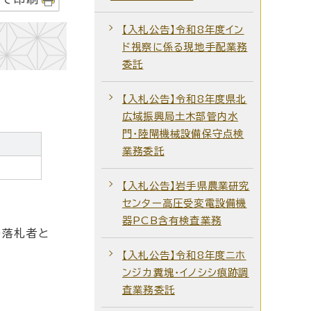
【入札公告】令和8年度イン
ド視察に係る現地手配業務
委託
【入札公告】令和8年度県北
広域振興局土木部管内水
門・陸閘機械設備保守点検
業務委託
【入札公告】岩手県農業研究
センター高圧受変電設備機
器PCB含有検査業務
を落札者と
【入札公告】令和8年度ニホ
ンジカ糞塊・イノシシ痕跡調
査業務委託