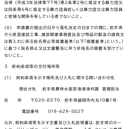
法律 (平成3年法律第77号）第2条第2号に規定する暴力団又
は同条第6号に規定する暴力団員若しくは暴力団又は暴力団員
と密接な関係を有している者でないこと。
(8) 申請書の提出の日から落札決定の日までの間に、岩手県
から県営建設工事、建設関連業務委託及び物品の製造の請負又
は買入れに係る指名停止等措置基準（以下「措置基準」という。）
に基づく指名停止又は文書警告に伴う非指名の措置を受けてい
ないこと。
3 契約条項等の交付場所等
(1) 契約条項を示す場所及び入札に関する問い合わせ先
問合せ先 岩手県農林水産部漁港漁村課 管理担当
住 所 〒020-8570 岩手県盛岡市内丸10番1号
電話番号 019-629-5827
なお、契約条項等を示す文書及び入札説明書は、岩手県のホー