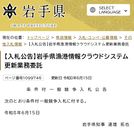
SELECT
LANGUAGE
現在の位置：
トップページ
>
県政情報
>
入札・コンペ・公募情報
>
その
他入札情報
> 【入札公告】岩手県漁港情報クラウドシステム更新業務委託
【入札公告】岩手県漁港情報クラウドシステム
更新業務委託
ページ番号1099746
更新日 令和8年6月15日
条 件 付 一 般 競 争 入 札 公 告
次のとおり条件付一般競争入札に付する。
令和8年6月15日
岩手県知事 達増 拓也