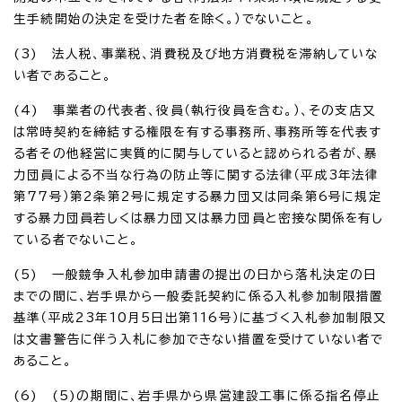
生手続開始の決定を受けた者を除く。）でないこと。
(3) 法人税、事業税、消費税及び地方消費税を滞納していな
い者であること。
(4) 事業者の代表者、役員（執行役員を含む。）、その支店又
は常時契約を締結する権限を有する事務所、事務所等を代表す
る者その他経営に実質的に関与していると認められる者が、暴
力団員による不当な行為の防止等に関する法律（平成3年法律
第77号）第2条第2号に規定する暴力団又は同条第6号に規定
する暴力団員若しくは暴力団又は暴力団員と密接な関係を有し
ている者でないこと。
(5) 一般競争入札参加申請書の提出の日から落札決定の日
までの間に、岩手県から一般委託契約に係る入札参加制限措置
基準（平成23年10月5日出第116号）に基づく入札参加制限又
は文書警告に伴う入札に参加できない措置を受けていない者で
あること。
(6) (5)の期間に、岩手県から県営建設工事に係る指名停止