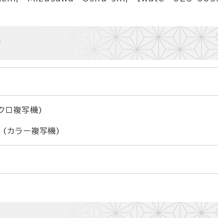
所
クロ複写機)
 (カラー複写機)