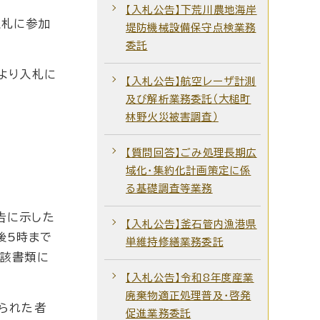
【入札公告】下荒川農地海岸
入札に参加
堤防機械設備保守点検業務
委託
より入札に
【入札公告】航空レーザ計測
及び解析業務委託（大槌町
林野火災被害調査）
【質問回答】ごみ処理長期広
域化・集約化計画策定に係
る基礎調査等業務
告に示した
【入札公告】釜石管内漁港県
後5時まで
単維持修繕業務委託
当該書類に
【入札公告】令和8年度産業
廃棄物適正処理普及・啓発
られた者
促進業務委託