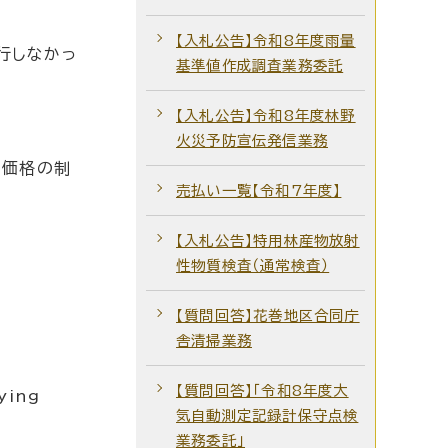
【入札公告】令和8年度雨量
行しなかっ
基準値作成調査業務委託
【入札公告】令和8年度林野
火災予防宣伝発信業務
定価格の制
売払い一覧【令和7年度】
【入札公告】特用林産物放射
性物質検査（通常検査）
【質問回答】花巻地区合同庁
舎清掃業務
【質問回答】「令和8年度大
pying
気自動測定記録計保守点検
業務委託」