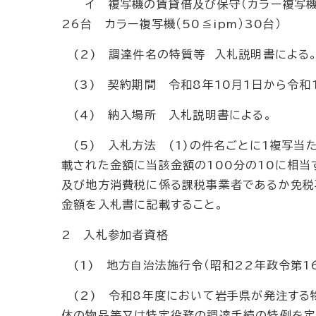
イ 複写機の賃貸借及び保守（カラー複写機） 1
26台 カラー複写機（50≦ipm）30台）
(2) 調達件名の特質等 入札説明書による
(3) 契約期間 令和8年10月1日から令和
(4) 納入場所 入札説明書による。
(5) 入札方法 (1)の件名ごとに1複写当
載された金額に当該金額の100分の10に相当
及び地方消費税に係る課税事業者であるか免税事
金額を入札書に記載すること。
2 入札参加者資格
(1) 地方自治法施行令（昭和22年政令第1
(2) 令和8年度において岩手県が発注する
体の物品等又は特定役務の調達手続の特例を定