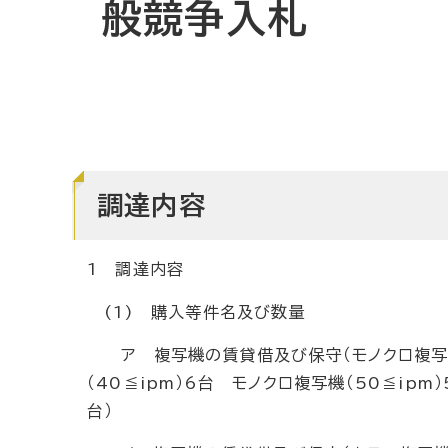
般競争入札
調達内容
1 調達内容
(1) 購入等件名及び数量
ア 複写機の賃貸借及び保守（モノクロ複写機）
（40≦ipm）6台 モノクロ複写機（50≦ipm
台）