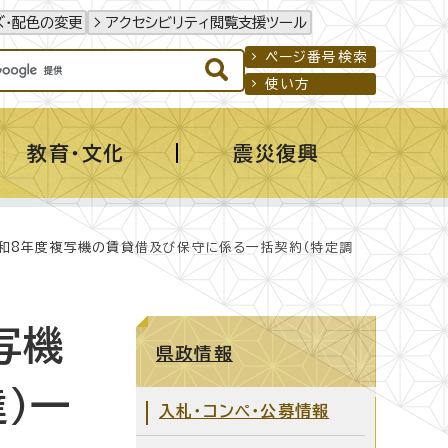
ズ・配色の変更
アクセシビリティ閲覧支援ツール
ページ番号検索
使い方
教育・文化
震災復興
令和8年度複写機の賃貸借及び保守に係る一括契約（特定調
写機
県政情報
）一
入札・コンペ・公募情報