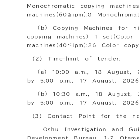
Monochromatic copying machine
machines（60≦ipm）:8 Monochromat
（b） Copying Machines for hir
copying machines） 1 set（Color
machines（40≦ipm）:26 Color copy
(2) Time-limit of tender:
（a） 10:00 a.m., 18 August, 
by 5:00 p.m., 17 August, 2026
（b） 10:30 a.m., 18 August, 
by 5:00 p.m., 17 August, 2026
(3) Contact Point for the not
Oshu Investigation and Guid
Development Bureau, 1-2 Otema