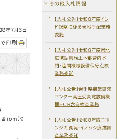
その他入札情報
【入札公告】令和8年度イン
ド視察に係る現地手配業務
8年7月3日
委託
字で印刷
【入札公告】令和8年度県北
広域振興局土木部管内水
門・陸閘機械設備保守点検
業務委託
【入札公告】岩手県農業研究
センター高圧受変電設備機
器PCB含有検査業務
機
≦ipm）9
【入札公告】令和8年度ニホ
ンジカ糞塊・イノシシ痕跡調
査業務委託