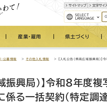
サイトマップ
文字サイ
SELECT
LANGUAGE
産業・雇用
県土づくり
ペ・公募情報
>
その他入札情報
> 【入札公告(県南広域振興局)】
域振興局)】令和8年度複
に係る一括契約（特定調達