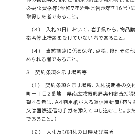
必要な資格等（令和7年岩手県告示第716号
取得した者であること。
(3) 入札の日において、岩手県から、物品購
指名停止措置を受けていない者であること。
(4) 当該調達に係る保守、点検、修理その
められる者であること。
3 契約条項を示す場所等
(1) 契約条項を示す場所、入札説明書の交付
町一丁目2番地 県南広域振興局奥州審査指導監
望する者は、A4判用紙が入る返信用封筒（宛先
又は国際返信切手券を添えて申し込むこと。ま
であること。）
(2) 入札及び開札の日時及び場所