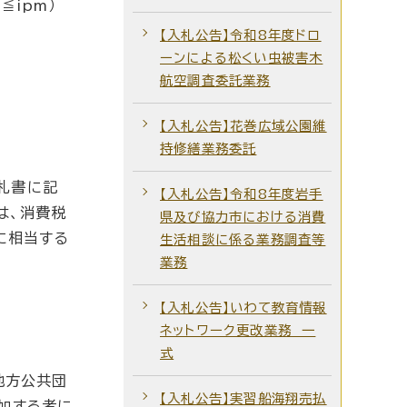
≦ipm）
【入札公告】令和8年度ドロ
ーンによる松くい虫被害木
航空調査委託業務
【入札公告】花巻広域公園維
持修繕業務委託
札書に記
【入札公告】令和8年度岩手
は、消費税
県及び協力市における消費
に相当する
生活相談に係る業務調査等
業務
【入札公告】いわて教育情報
ネットワーク更改業務 一
式
地方公共団
【入札公告】実習船海翔売払
加する者に