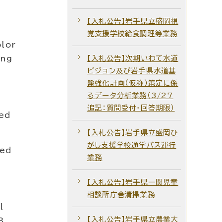
【入札公告】岩手県立盛岡視
覚支援学校給食調理等業務
olor
ying
【入札公告】次期いわて水道
ビジョン及び岩手県水道基
盤強化計画（仮称）策定に係
るデータ分析業務（3/27
追記：質問受付・回答期限）
tted
【入札公告】岩手県立盛岡ひ
がし支援学校通学バス運行
tted
業務
【入札公告】岩手県一関児童
相談所庁舎清掃業務
al
【入札公告】岩手県立農業大
53,