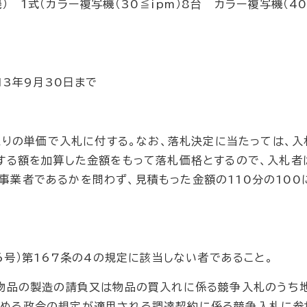
式（カラー複写機（30≦ipm）8台 カラー複写機（40
。
13年9月30日まで
たりの単価で入札に付する。なお、落札決定に当たっては、入
する額を加算した金額をもって落札価格とするので、入札者
業者であるかを問わず、見積もった金額の110分の100
6号）第167条の4の規定に該当しない者であること。
物品の製造の請負又は物品の買入れに係る競争入札のうち
める政令の規定が適用される調達契約に係る競争入札に参