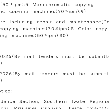
s（50≦ipm）:5 Monochromatic copying
ic copying machines（70≦ipm）:9）
e including repair and maintenance（C
 copying machines（30≦ipm）:8 Color cop
ing machines（50≦ipm）:30）
2026（By mail tenders must be submi
）
2026（By mail tenders must be submi
）
ice:
ance Section, Southern Iwate Region
chi, Mizusawa Oshu-shi, Iwate 023-00