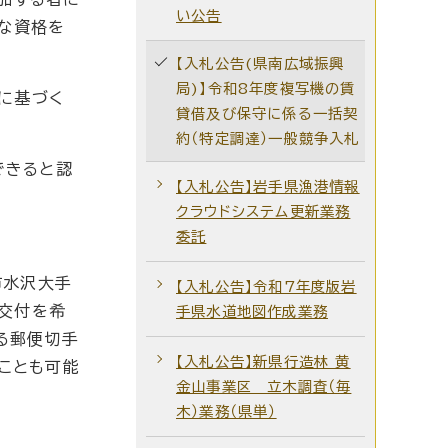
い公告
な資格を
【入札公告(県南広域振興
局)】令和8年度複写機の賃
に基づく
貸借及び保守に係る一括契
約（特定調達）一般競争入札
できると認
【入札公告】岩手県漁港情報
クラウドシステム更新業務
委託
市水沢大手
【入札公告】令和7年度版岩
の交付を希
手県水道地図作成業務
る郵便切手
【入札公告】新県行造林 黄
ことも可能
金山事業区 立木調査（毎
木）業務（県単）