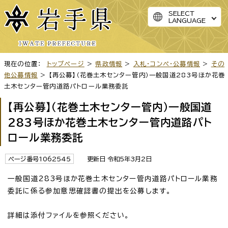
SELECT
LANGUAGE
現在の位置：
トップページ
>
県政情報
>
入札・コンペ・公募情報
>
その
他公募情報
> 【再公募】（花巻土木センター管内）一般国道283号ほか花巻
土木センター管内道路パトロール業務委託
【再公募】（花巻土木センター管内）一般国道
283号ほか花巻土木センター管内道路パト
ロール業務委託
ページ番号1062545
更新日 令和5年3月2日
一般国道283号ほか花巻土木センター管内道路パトロール業務
委託に係る参加意思確認書の提出を公募します。
詳細は添付ファイルを参照ください。