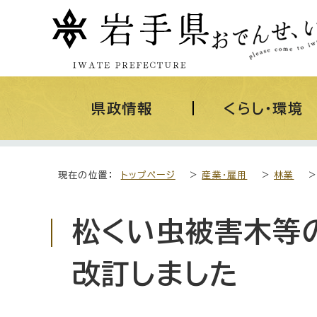
県政情報
くらし・環境
現在の位置：
トップページ
>
産業・雇用
>
林業
松くい虫被害木等
改訂しました