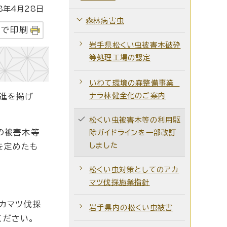
年4月28日
森林病害虫
字で印刷
岩手県松くい虫被害木破砕
等処理工場の認定
いわて環境の森整備事業
ナラ林健全化のご案内
進を掲げ
松くい虫被害木等の利用駆
の被害木等
除ガイドラインを一部改訂
しました
を定めたも
松くい虫対策としてのアカ
マツ伐採施業指針
カマツ伐採
岩手県内の松くい虫被害
ください。