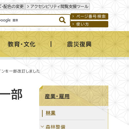
ズ・配色の変更
アクセシビリティ閲覧支援ツール
ページ番号検索
使い方
教育・文化
震災復興
インを一部改訂しました
を一部
産業・雇用
林業
森林整備