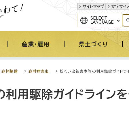
サイトマップ
文字サイ
SELECT
LANGUAGE
産業・雇用
県土づくり
>
森林整備
>
森林病害虫
> 松くい虫被害木等の利用駆除ガイドラ
の利用駆除ガイドライン