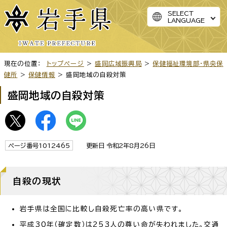
SELECT
LANGUAGE
現在の位置：
トップページ
>
盛岡広域振興局
>
保健福祉環境部・県央保
健所
>
保健情報
> 盛岡地域の自殺対策
盛岡地域の自殺対策
ページ番号1012465
更新日 令和2年8月26日
自殺の現状
岩手県は全国に比較し自殺死亡率の高い県です。
平成30年（確定数）は253人の尊い命が失われました。交通