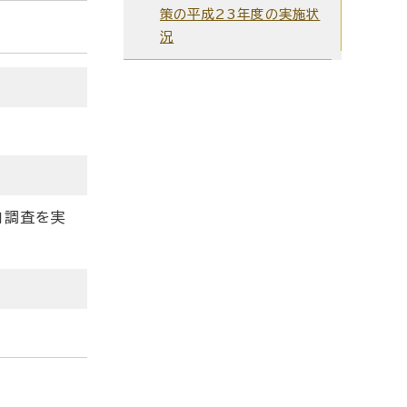
策の平成23年度の実施状
況
向調査を実