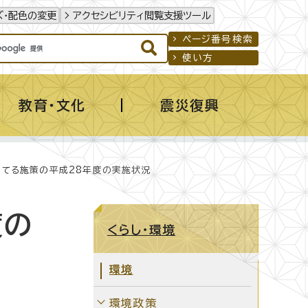
ズ・配色の変更
アクセシビリティ閲覧支援ツール
ページ番号検索
使い方
教育・文化
震災復興
育てる施策の平成28年度の実施状況
度の
くらし・環境
環境
環境政策