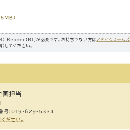
6MB）
R） Reader（R）」が必要です。お持ちでない方は
アドビシステム
料）してください。
画担当
1
号：019-629-5334
用ください。