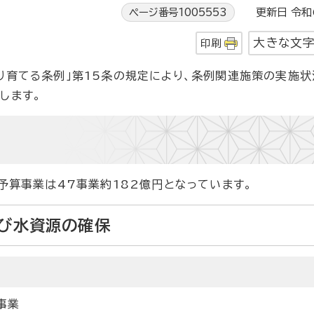
ページ番号1005553
更新日 令和6
大きな文
印刷
り育てる条例」第15条の規定により、条例関連施策の実施
します。
予算事業は47事業約182億円となっています。
及び水資源の確保
事業