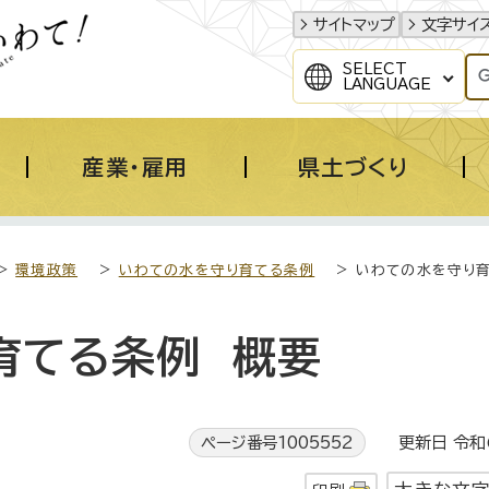
サイトマップ
文字サイ
SELECT
LANGUAGE
産業・雇用
県土づくり
>
環境政策
>
いわての水を守り育てる条例
> いわての水を守り
育てる条例 概要
ページ番号1005552
更新日 令和6