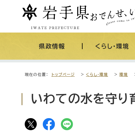
県政情報
くらし・環境
現在の位置：
トップページ
>
くらし・環境
>
環境
いわての水を守り