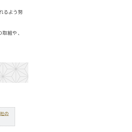
れるよう努
の取組や、
ズ社の