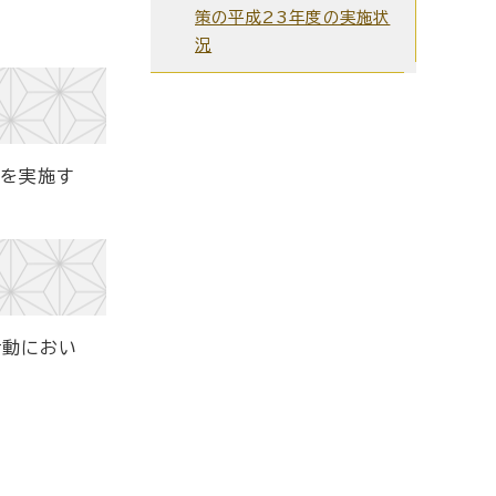
策の平成23年度の実施状
況
策を実施す
活動におい