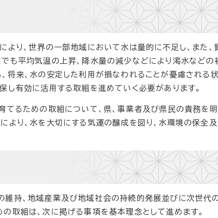
により、世界の一部地域において水は量的に不足し、また、
国でも平均気温の上昇、降水量の減少などにより渇水などの
も、将来、水の安定した利用が損なわれることが憂慮される
確保し有効に活用する取組を進めていく必要があります。
り育てるための取組について、県、事業者及び県民の責務を
とにより、水を大切にする気運の醸成を図り、水環境の保全
の維持、地域産業及び地域社会の持続的発展並びに次世代
めの取組は、次に掲げる事項を基本理念として進めます。