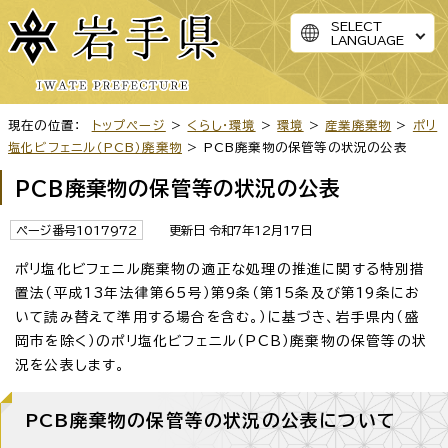
SELECT
LANGUAGE
現在の位置：
トップページ
>
くらし・環境
>
環境
>
産業廃棄物
>
ポリ
塩化ビフェニル（PCB）廃棄物
> PCB廃棄物の保管等の状況の公表
PCB廃棄物の保管等の状況の公表
ページ番号1017972
更新日 令和7年12月17日
ポリ塩化ビフェニル廃棄物の適正な処理の推進に関する特別措
置法（平成13年法律第65号）第9条（第15条及び第19条にお
いて読み替えて準用する場合を含む。）に基づき、岩手県内（盛
岡市を除く）のポリ塩化ビフェニル（PCB）廃棄物の保管等の状
況を公表します。
PCB廃棄物の保管等の状況の公表について