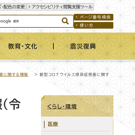
ズ・配色の変更
アクセシビリティ閲覧支援ツール
ページ番号検索
使い方
教育・文化
震災復興
者に関する情報
> 新型コロナウイルス感染症患者に関す
（令
くらし・環境
医療