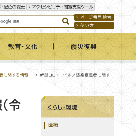
ズ・配色の変更
アクセシビリティ閲覧支援ツール
ページ番号検索
使い方
教育・文化
震災復興
者に関する情報
> 新型コロナウイルス感染症患者に関す
（令
くらし・環境
医療