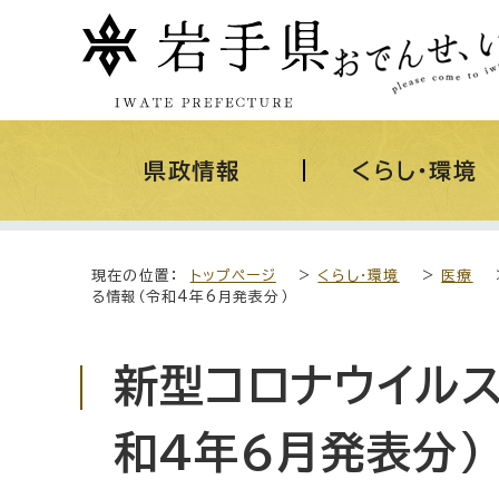
県政情報
くらし・環境
現在の位置：
トップページ
>
くらし・環境
>
医療
る情報（令和4年6月発表分）
新型コロナウイル
和4年6月発表分）