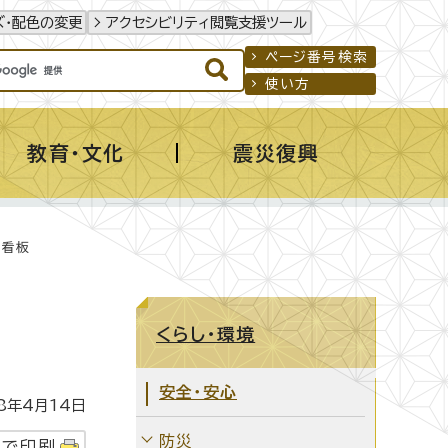
ズ・配色の変更
アクセシビリティ閲覧支援ツール
ページ番号検索
使い方
教育・文化
震災復興
置看板
くらし・環境
安全・安心
年4月14日
防災
字で印刷