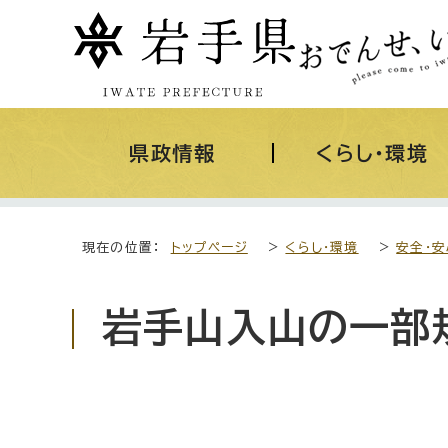
県政情報
くらし・環境
現在の位置：
トップページ
>
くらし・環境
>
安全・安
岩手山入山の一部