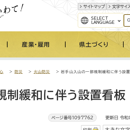
サイトマップ
文字サイ
SELECT
LANGUAGE
産業・雇用
県土づくり
心
>
防災
>
火山防災
> 岩手山入山の一部規制緩和に伴う設
規制緩和に伴う設置看板
ページ番号1097762
更新日 令和8
大きな文
印刷