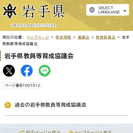
SELECT
LANGUAGE
現在の位置：
トップページ
>
県政情報
>
審議会
>
教育委員会
> 岩手
県教員等育成協議会
岩手県教員等育成協議会
ページ番号1001612
過去の岩手県教員等育成協議会
前のページへ戻る
トップページへ戻る