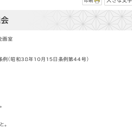
大きな文
印刷
議会
企画室
例（昭和38年10月15日条例第44号）
。
と。