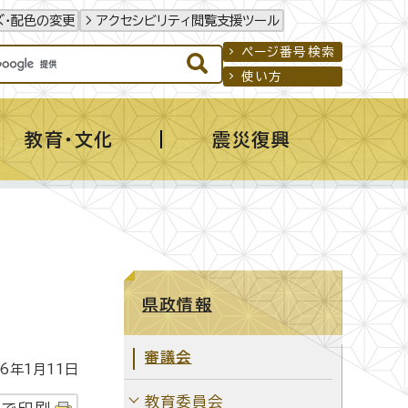
ズ・配色の変更
アクセシビリティ閲覧支援ツール
ページ番号検索
使い方
教育・文化
震災復興
県政情報
審議会
年1月11日
教育委員会