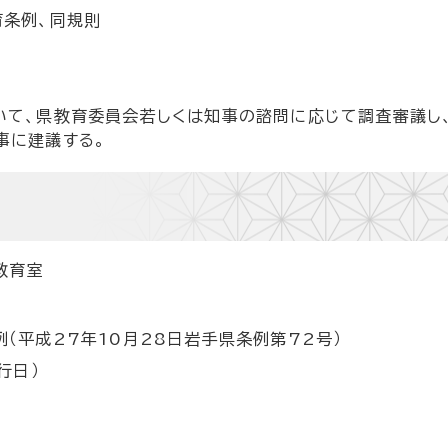
育条例、同規則
いて、県教育委員会若しくは知事の諮問に応じて調査審議し
事に建議する。
会
教育室
（平成27年10月28日岩手県条例第72号）
行日）