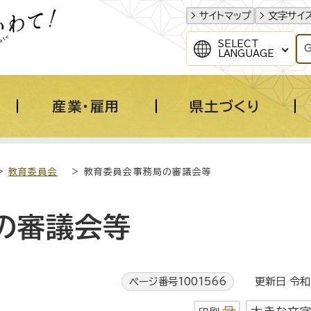
サイトマップ
文字サイ
SELECT
LANGUAGE
産業・雇用
県土づくり
>
教育委員会
> 教育委員会事務局の審議会等
の審議会等
ページ番号1001566
更新日 令和6