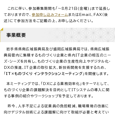
これに伴い、参加募集期間も「～8月21日(金曜)」まで延長し
ておりますので、
参加申し込みフォーム
またはEmail、FAX（後
述）にて参加方法をご記載の上、お申し込みください。
事業概要
岩手県県南広域振興局及び盛岡広域振興局では、県南広域振
興局管内に集積するものづくり企業と県内IT企業の相互のニー
ズ・シーズを共有し、ものづくり企業の生産性向上やデジタル化・
DXの推進、IT企業の取引拡大、新技術開発を支援するため、
「
IT×ものづくり インタラクションミーティング
」を開催します。
本ミーティングでは、「DXによる業務効率化」をテーマとして、
ものづくり企業の課題解決を目的としてITシステムの導入に関
する事例の紹介やワークショップを予定しております。
昨今、人手不足による従業員の負担軽減、職場環境の改善に
向けデジタル技術による課題解に向けて取組が必要と考えてい