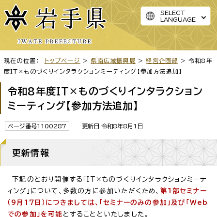
SELECT
LANGUAGE
現在の位置：
トップページ
>
県南広域振興局
>
経営企画部
> 令和8年
度IT×ものづくりインタラクションミーティング【参加方法追加】
令和8年度IT×ものづくりインタラクション
ミーティング【参加方法追加】
ページ番号1100287
更新日 令和8年8月1日
更新情報
下記のとおり開催する「IT×ものづくりインタラクションミーテ
ィング」について、多数の方に参加いただくため、
第1部セミナー
（9月17日）につきましては、「セミナーのみの参加」及び「Web
での参加」を可能
とすることといたしました。