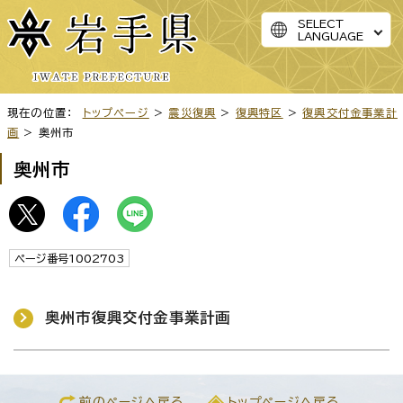
SELECT
LANGUAGE
現在の位置：
トップページ
>
震災復興
>
復興特区
>
復興交付金事業計
画
> 奥州市
奥州市
ページ番号1002703
奥州市復興交付金事業計画
前のページへ戻る
トップページへ戻る