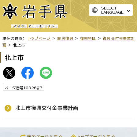
SELECT
LANGUAGE
現在の位置：
トップページ
>
震災復興
>
復興特区
>
復興交付金事業計
画
> 北上市
北上市
ページ番号1002697
北上市復興交付金事業計画
前のページへ戻る
トップページへ戻る