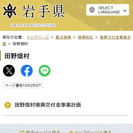
SELECT
LANGUAGE
現在の位置：
トップページ
>
震災復興
>
復興特区
>
復興交付金事業計
画
> 田野畑村
田野畑村
ページ番号1002687
田野畑村復興交付金事業計画
前のページへ戻る
トップページへ戻る