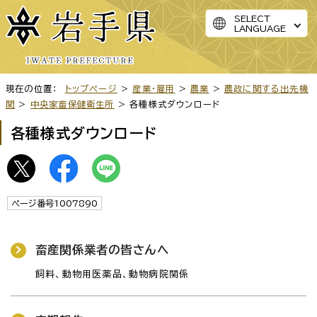
SELECT
LANGUAGE
現在の位置：
トップページ
>
産業・雇用
>
農業
>
農政に関する出先機
関
>
中央家畜保健衛生所
> 各種様式ダウンロード
各種様式ダウンロード
ページ番号1007890
畜産関係業者の皆さんへ
飼料、動物用医薬品、動物病院関係