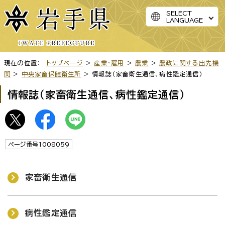
SELECT
LANGUAGE
現在の位置：
トップページ
>
産業・雇用
>
農業
>
農政に関する出先機
関
>
中央家畜保健衛生所
> 情報誌（家畜衛生通信、病性鑑定通信）
情報誌（家畜衛生通信、病性鑑定通信）
ページ番号1008059
家畜衛生通信
病性鑑定通信